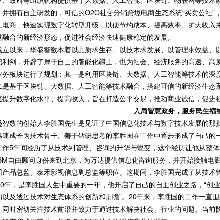
业、政府等组织机构提供基于大数据、人工智能、区块链、物联网等技术
。并拥有自主研发的，可信的O2O社交分销跨境电商生态系统“买卖公社
入电商，快速实现数字化转型升级，以便节约成本、提高效率、扩大收入
道融合的新经济形态，促进社会经济快速健康稳定的发展。
成立以来，华盛智数本着以品质求生存、以技术求发展、以管理求效益、
把利剑，开辟了属于自己的智能化疆土，也为社会、经济服务的高速、高
业务板块进行了规划：其一是利用区块链、大数据、人工智能等技术的深
二是基于区块链、大数据、人工智能等技术融合，搭建可信的新经济生态系
速提升数字化水平、提高收入，旨在打造公平交易，推动商业诚信，促进
入局智慧政务，
服务民生福
盛智数的创始人李胜国先生是见证了中国信息化技术与数字技术发展的那批
迅速成长为技术骨干。善于钻研思考的李胜国在工作中逐步形成了自己的
工作5年间经历了从技术到管理、咨询的升华与蜕变，这个经历让他从整体
IBM自由顾问身份来到北京，为万达提供信息化咨询服务，并开始接触电
团产品总监、泰禾影视信息副总监等职位。这期间，李胜国完成了从技术
020年，是李胜国人生中重要的一年，他开启了自己的自主创业之路，“创
知以及透过技术对生态体系的创新和前瞻”。20年来，李胜国的工作一直
，同时密切关注技术前沿并致力于通过技术解决社会、行业的问题。当前