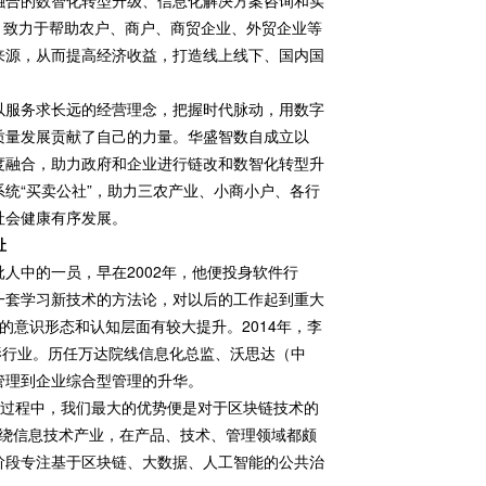
融合的数智化转型升级、信息化解决方案咨询和实
”，致力于帮助农户、商户、商贸企业、外贸企业等
来源，从而提高经济收益，打造线上线下、国内国
以服务求长远的经营理念，把握时代脉动，用数字
质量发展贡献了自己的力量。华盛智数自成立以
度融合，助力政府和企业进行链改和数智化转型升
统“买卖公社”，助力三农产业、小商小户、各行
社会健康有序发展。
祉
人中的一员，早在2002年，他便投身软件行
一套学习新技术的方法论，对以后的工作起到重大
的意识形态和认知层面有较大提升。2014年，李
影行业。历任万达院线信息化总监、沃思达（中
管理到企业综合型管理的升华。
业过程中，我们最大的优势便是对于区块链技术的
围绕信息技术产业，在产品、技术、管理领域都颇
阶段专注基于区块链、大数据、人工智能的公共治