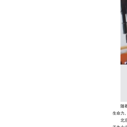
随
生命力
北