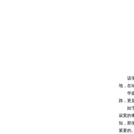
该
地，在
华
路，更
始
寂寞的
知，那
紧要的