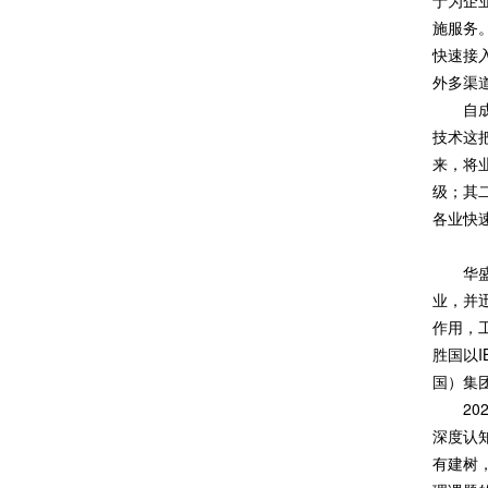
于为企
施服务
快速接
外多渠
自
技术这
来，将
级；其
各业快
华
业，并
作用，
胜国以
国）集
2
深度认
有建树